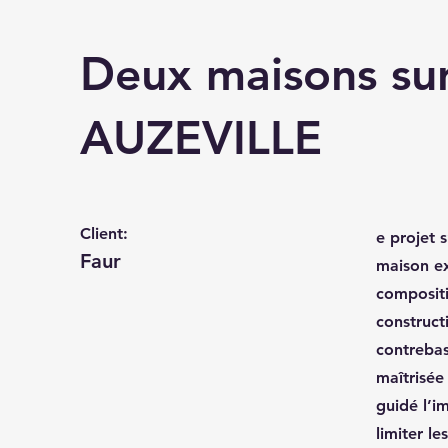
Deux maisons sur
AUZEVILLE
Client:
e projet s
Faur
maison ex
compositi
construct
contrebas
maîtrisée
guidé l’i
limiter l