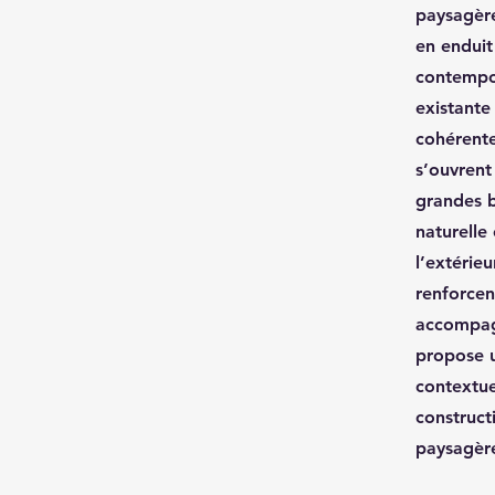
paysagère
en enduit
contempor
existante
cohérente
s’ouvrent
grandes b
naturelle 
l’extérieu
renforcen
accompagn
propose u
contextue
construct
paysagère